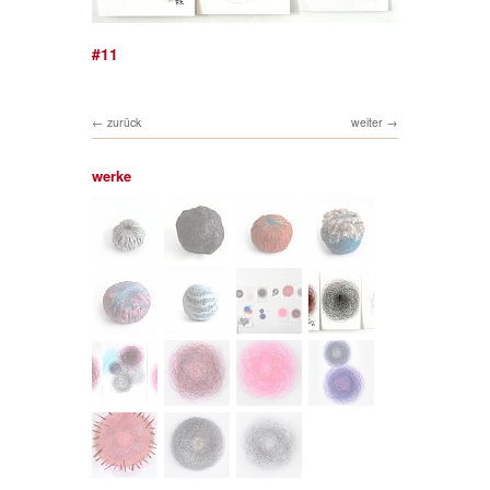
#11
zurück
weiter
werke