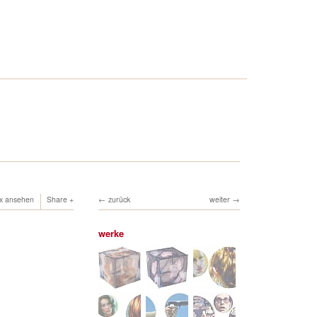
ox ansehen
Share
zurück
weiter
werke