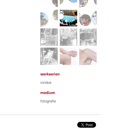
werkserien
rondos
medium
fotografie