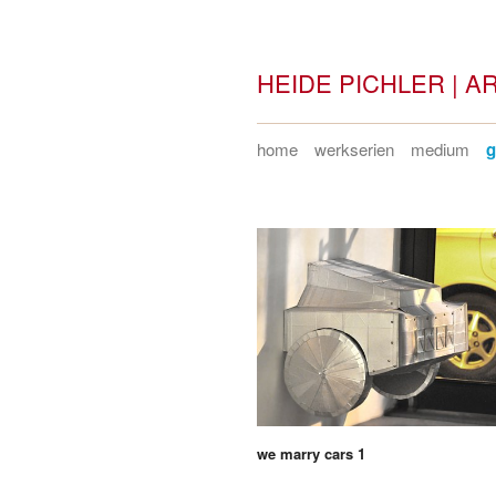
HEIDE PICHLER | A
home
werkserien
medium
g
we marry cars 1