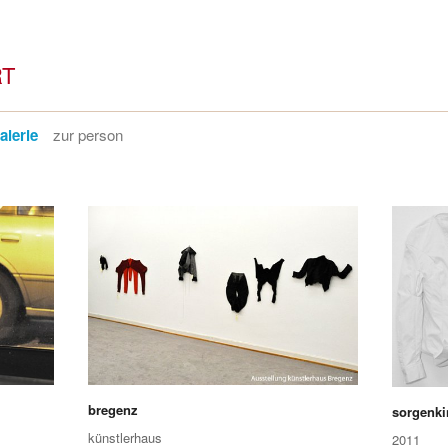
RT
alerie
zur person
bregenz
sorgenki
künstlerhaus
2011