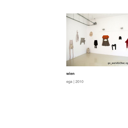
wien
ega | 2010