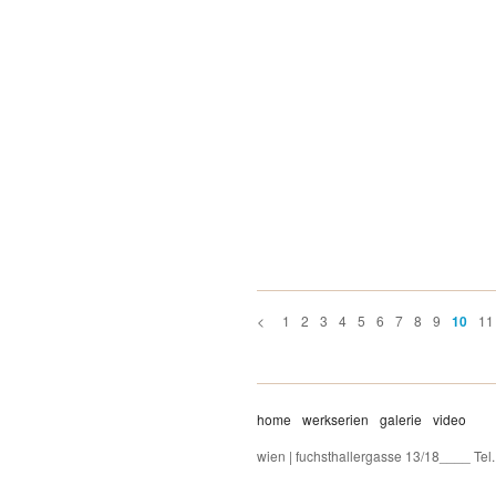
<
1
2
3
4
5
6
7
8
9
11
10
home
werkserien
galerie
video
wien | fuchsthallergasse 13/18____ Te