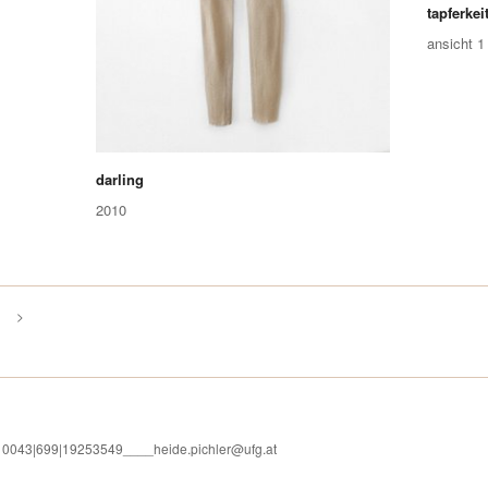
tapferke
ansicht 1
darling
2010
>
l. 0043|699|19253549____heide.pichler@ufg.at